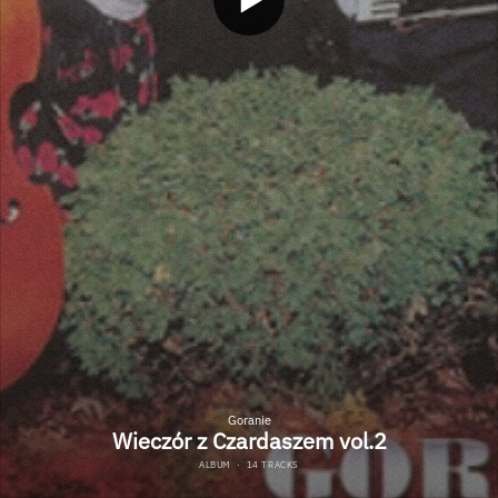
Goranie
Wieczór z Czardaszem vol.2
ALBUM
·
14 TRACKS